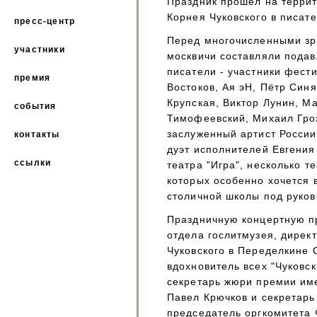
Праздник прошёл на терри
Корнея Чуковского в писат
пресс-центр
Перед многочисленными зр
участники
москвичи составляли пода
писатели - участники фест
премия
Востоков, Ая эН, Пётр Синя
Крупская, Виктор Лунин, М
события
Тимофеевский, Михаил Гроз
заслуженный артист России
контакты
дуэт исполнителей Евгения
ссылки
театра "Игра", несколько т
которых особенно хочется в
столичной школы под руков
Праздничную концертную п
отдела гослитмузея, дирек
Чуковского в Переделкине 
вдохновитель всех "Чуковск
секретарь жюри премии име
Павел Крючков и секретар
председатель оргкомитета 